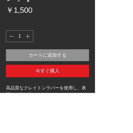
価
￥1,500
格
数量
*
カートに追加する
今すぐ購入
高品質なクレイトンラバーを使用し、表
面は鋳肌の様なデザインになっています
ので見た目だけでなく、手にしっかり馴
染みます。
場合によってスロットルスリーブをカッ
トする必要がある場合があります。
長さ114mm