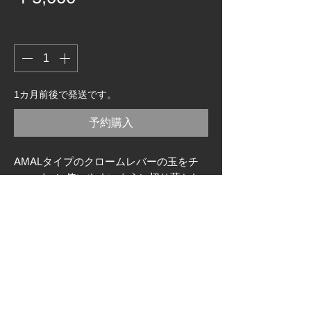
格
数量
*
1カ月前後で発送です。
予約購入
AMALタイプのクロームレバーの玉をチ
ョッパーに使いやすいように切り落とし
てあります。
クラッチレバーとブレーキレバーのセッ
トです。
別売りのワイヤータイコカバーをご使用
ください。