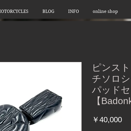
OTORCYCLES
BLOG
INFO
online shop
ピンスト
チソロシ
パッドセ
【Badon
価
￥40,000
格