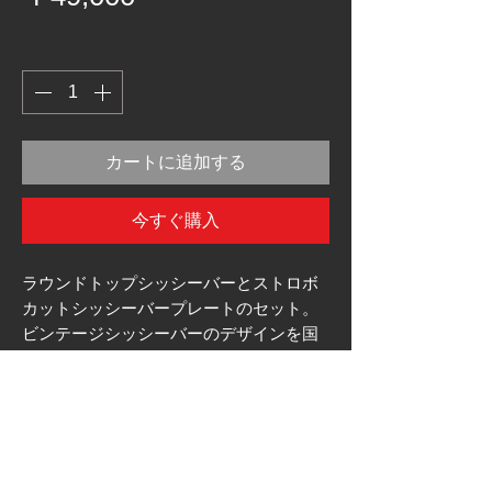
格
数量
*
カートに追加する
今すぐ購入
ラウンドトップシッシーバーとストロボ
カットシッシーバープレートのセット。
ビンテージシッシーバーのデザインを国
産車に合うサイズにリサイズデザイン
し、プレートはYAMAHAのインターカラ
ーグラフィックをビンテージ風にアレン
ジしてデザインされています。
ノーマルフレームを隠してチョッパーら
しい雰囲気になります。