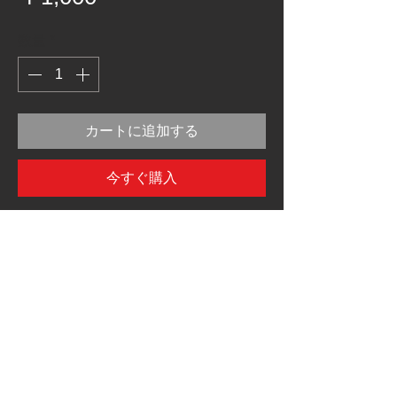
格
数量
*
カートに追加する
今すぐ購入
国産車に多い「タイコ直径8mm」のワイ
ヤーで、「タイコ差込部10mm」のクロ
ームレバー等を使用時に隙間を解消する
パーツ。
2個セット。