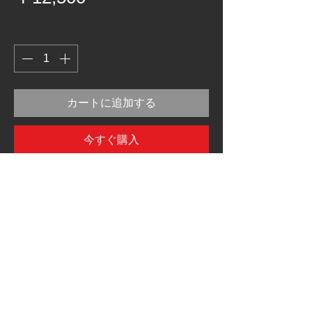
格
数量
*
カートに追加する
今すぐ購入
Good Positionなセミアップのハンドルで
す。
スチール/クロームメッキ/Φ22.2（7/8イン
チ）