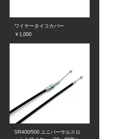
ワイヤータイコカバー
価格
￥1,000
SR400/500 ユニバーサルスロ