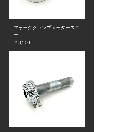
フォーククランプメーターステ
ー
価格
￥8,500