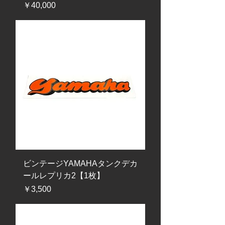
価格
￥40,000
ビンテージYAMAHAタンクデカ
ールレプリカ2【1枚】
価格
￥3,500