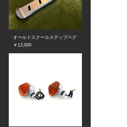
オールドスクールステップペグ
価格
￥12,000