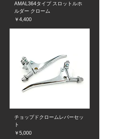
AMAL364タイプ スロットルホ
ルダー クローム
価格
￥4,400
チョップドクロームレバーセッ
ト
価格
￥5,000