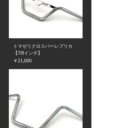
トマゼリクロスバーレプリカ
【7/8インチ】
価格
￥21,000