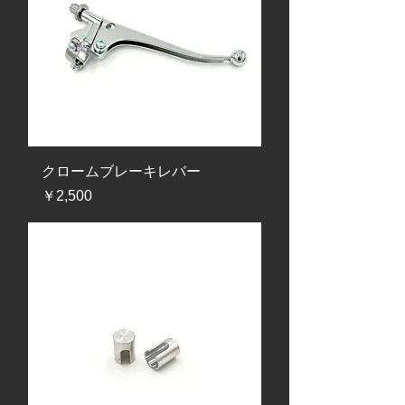
クロームブレーキレバー
価格
￥2,500