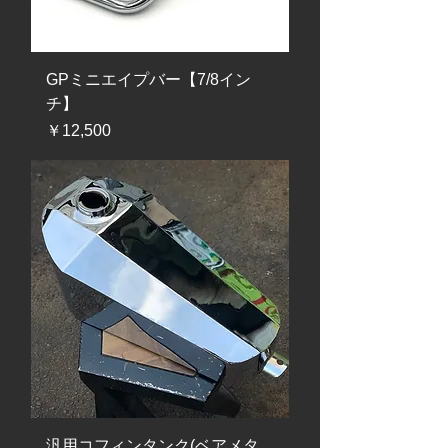
GPミニエイプバー【7/8イン
チ】
価格
￥12,500
汎用コフィンタンク(ベアメタ