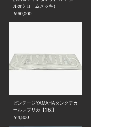
ルorクロームメッキ）
価格
￥60,000
ビンテージYAMAHAタンクデカ
ールレプリカ【1枚】
価格
￥4,800