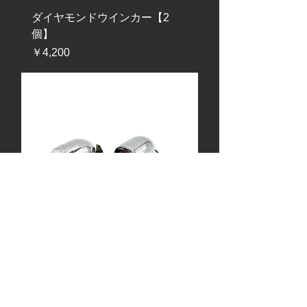
ダイヤモンドウインカー【2
個】
価格
￥4,200
バレットウインカークローム
【2個】
価格
￥4,200