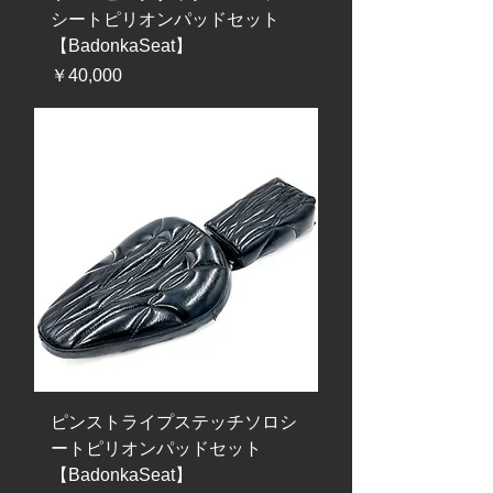
シートピリオンパッドセット
【BadonkaSeat】
価格
￥40,000
ピンストライプステッチソロシ
ートピリオンパッドセット
【BadonkaSeat】