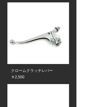
クロームクラッチレバー
価格
￥2,500