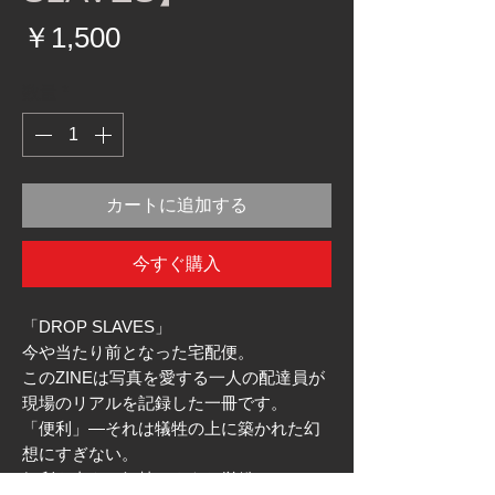
価
￥1,500
格
数量
*
カートに追加する
今すぐ購入
「DROP SLAVES」
今や当たり前となった宅配便。
このZINEは写真を愛する一人の配達員が
現場のリアルを記録した一冊です。
「便利」―それは犠牲の上に築かれた幻
想にすぎない。
便利を支える奴隷のような労働。