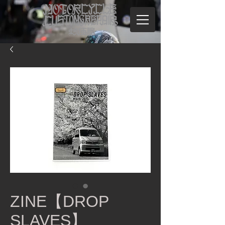
ZINE【DROP
SLAVES】